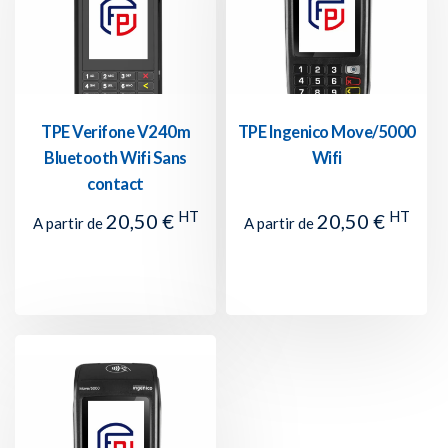
TPE Verifone V240m
TPE Ingenico Move/5000
Bluetooth Wifi Sans
Wifi
contact
HT
HT
20,50 €
20,50 €
A partir de
A partir de