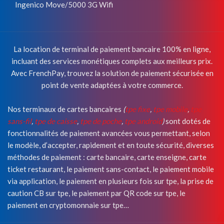
Ingenico Move/5000 3G Wifi
La location de terminal de paiement bancaire 100% en ligne,
incluant des services monétiques complets aux meilleurs prix.
Avec FrenchPay, trouvez la solution de paiement sécurisée en
point de vente adaptées à votre commerce.
Nos terminaux de cartes bancaires
(
tpe fixe
,
tpe mobile
,
tpe
sans-fil
,
tpe de caisse
,
tpe de poche
,
tpe android
)
sont dotés de
fonctionnalités de paiement avancées vous permettant, selon
le modèle, d’accepter, rapidement et en toute sécurité, diverses
méthodes de paiement : carte bancaire, carte enseigne, carte
ticket restaurant, le paiement sans-contact, le paiement mobile
via application, le paiement en plusieurs fois sur tpe, la prise de
caution CB sur tpe, le paiement par QR code sur tpe, le
paiement en cryptomonnaie sur tpe…