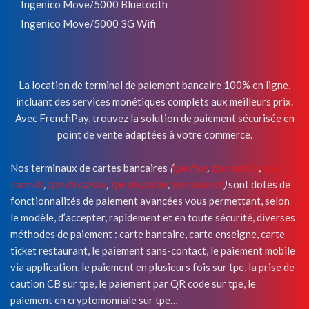
Ingenico Move/5000 Bluetooth
Ingenico Move/5000 3G Wifi
La location de terminal de paiement bancaire 100% en ligne,
incluant des services monétiques complets aux meilleurs prix.
Avec FrenchPay, trouvez la solution de paiement sécurisée en
point de vente adaptées à votre commerce.
Nos terminaux de cartes bancaires
(
tpe fixe
,
tpe mobile
,
tpe
sans-fil
,
tpe de caisse
,
tpe de poche
,
tpe android
)
sont dotés de
fonctionnalités de paiement avancées vous permettant, selon
le modèle, d’accepter, rapidement et en toute sécurité, diverses
méthodes de paiement : carte bancaire, carte enseigne, carte
ticket restaurant, le paiement sans-contact, le paiement mobile
via application, le paiement en plusieurs fois sur tpe, la prise de
caution CB sur tpe, le paiement par QR code sur tpe, le
paiement en cryptomonnaie sur tpe…