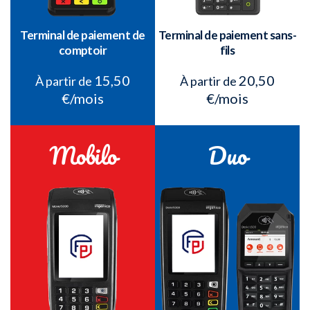
Terminal de paiement de
Terminal de paiement sans-
comptoir
fils
15,50
20,50
À partir de
À partir de
€/mois
€/mois
Mobilo
Duo