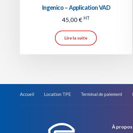
Ingenico – Application VAD
HT
45,00
€
Lire la suite
Accueil
Location TPE
Terminal de paiement
À propos