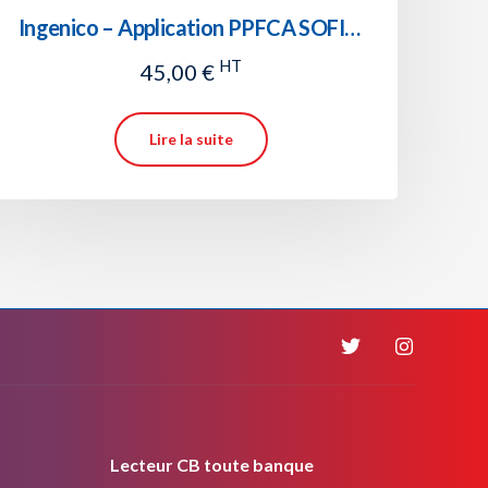
Ingenico – Application PPFCA SOFINCO
HT
45,00
€
Lire la suite
Lecteur CB toute banque