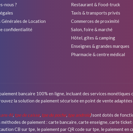
s-nous ?
Restaurant & Food-truck
légales
Taxis & transports privés
 Générales de Location
Commerces de proximité
e confidentialité
Salon, foire & marché
Hôtel, gîtes & camping
Enseignes & grandes marques
Pharmacie & centre médical
 paiement bancaire 100% en ligne, incluant des services monétiques c
rouvez la solution de paiement sécurisée en point de vente adaptées
sans-fil
,
tpe de caisse
,
tpe de poche
,
tpe android
)
sont dotés de foncti
s méthodes de paiement : carte bancaire, carte enseigne, carte ticket
de caution CB sur tpe, le paiement par QR code sur tpe, le paiement e